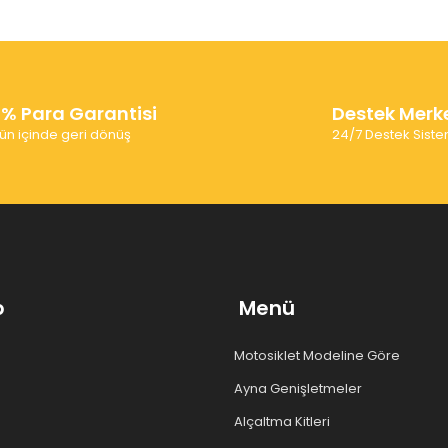
0% Para Garantisi
Destek Merk
ün içinde geri dönüş
24/7 Destek Siste
p
Menü
Motosiklet Modeline Göre
Ayna Genişletmeler
Alçaltma Kitleri