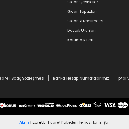
Gidon Çeviriciler
Gidon Topuzları
Gidon Yükseltmeler
Destek Ürünleri
Koruma Kitleri
afeli Satış Sözleşmesi
Banka Hesap Numaralarımız
İptal 
Akıllı
Ticaret
E-Ticaret Paketleri
ile hazırlanmıştır.