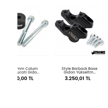
um
Style Barback Base
22/28mm 
don
Gidon Yükseltme
Base2 + B
Yamaha Tracer 9
Gidon Yük
L
3.250,01 TL
7.000,0
Series
Mat Gü