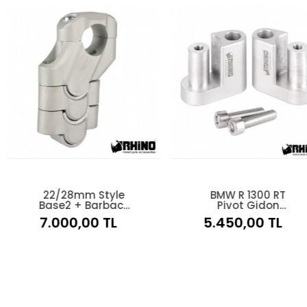
Style
BMW R 1300 RT
22/2
arback
Pivot Gidon
Bas
seltme
Yükseltme
Yüks
0 TL
5.450,00 TL
2.50
müş