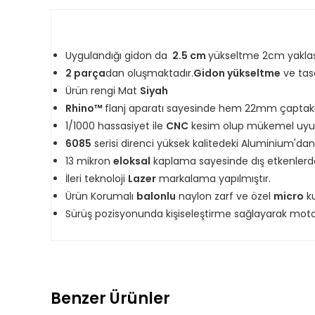
Uygulandığı gidon da
2.5 cm
yükseltme 2cm yaklaş
2 parça
dan oluşmaktadır.
Gidon yükseltme
ve ta
Ürün rengi Mat
Siyah
Rhino™
flanj aparatı sayesinde hem 22mm çaptak
1/1000 hassasiyet ile
CNC
kesim olup mükemel uyu
6085
serisi direnci yüksek kalitedeki Aluminium'dan 
13 mikron
eloksal
kaplama sayesinde dış etkenlerd
İleri teknoloji
Lazer
markalama yapılmıştır.
Ürün Korumalı
balonlu
naylon zarf ve özel
micro
ku
Sürüş pozisyonunda kişiseleştirme sağlayarak mot
Benzer Ürünler