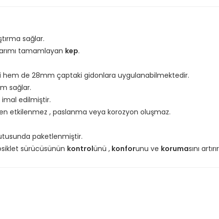
tırma sağlar.
sarımı tamamlayan
kep
.
i hem de 28mm çaptaki gidonlara uygulanabilmektedir.
m sağlar.
imal edilmiştir.
en etkilenmez , paslanma veya korozyon oluşmaz.
tusunda paketlenmiştir.
osiklet sürücüsünün
kontrol
ünü ,
konfor
unu ve
koruma
sını artırır