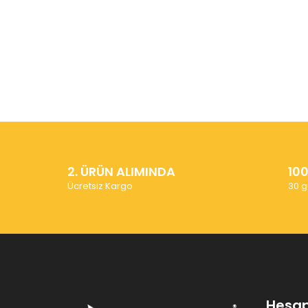
2. ÜRÜN ALIMINDA
10
Ücretsiz Kargo
30 g
Hesa