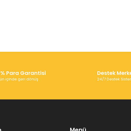
0% Para Garantisi
Destek Merk
ün içinde geri dönüş
24/7 Destek Siste
p
Menü