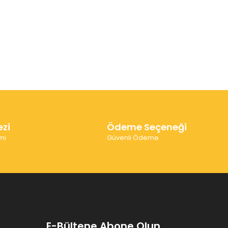
ezi
Ödeme Seçeneği
mi
Güvenli Ödeme
E-Bültene Abone Olun