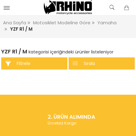
Ana Sayfa
Motosiklet Modeline Göre
Yamaha
YZF R1 / M
YZF R1 / M
kategorisi içeriğindeki ürünler listeleniyor
Filtrele
Sırala
2. ÜRÜN ALIMINDA
Ücretsiz Kargo