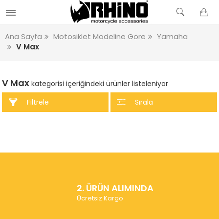
Ana Sayfa
Motosiklet Modeline Göre
Yamaha
V Max
V Max
kategorisi içeriğindeki ürünler listeleniyor
Filtrele
Sırala
2. ÜRÜN ALIMINDA
Ücretsiz Kargo