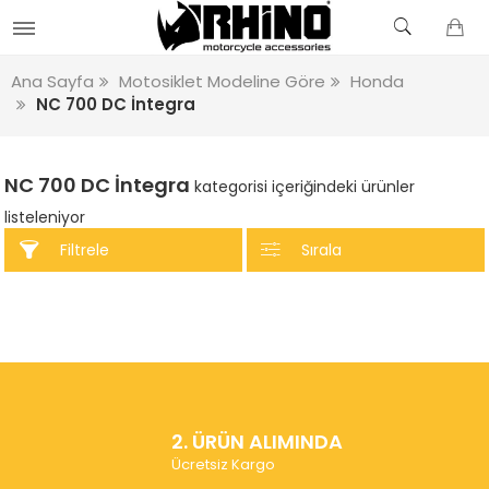
Ana Sayfa
Motosiklet Modeline Göre
Honda
NC 700 DC İntegra
NC 700 DC İntegra
kategorisi içeriğindeki ürünler
listeleniyor
Filtrele
Sırala
2. ÜRÜN ALIMINDA
Ücretsiz Kargo