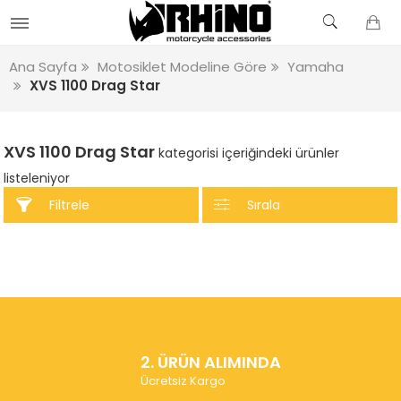
Ana Sayfa
Motosiklet Modeline Göre
Yamaha
XVS 1100 Drag Star
XVS 1100 Drag Star
kategorisi içeriğindeki ürünler
listeleniyor
Filtrele
Sırala
2. ÜRÜN ALIMINDA
Ücretsiz Kargo