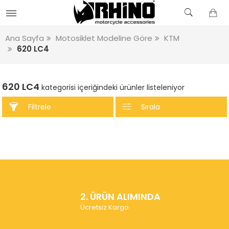
Ana Sayfa
Motosiklet Modeline Göre
KTM
620 LC4
620 LC4
kategorisi içeriğindeki ürünler listeleniyor
Filtrele
Sırala
2. ÜRÜN ALIMINDA
Ücretsiz Kargo