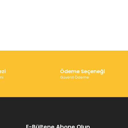
ezi
Ödeme Seçeneği
mi
Güvenli Ödeme
E-Bültene Abone Olun