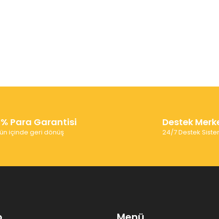
0% Para Garantisi
Destek Merk
ün içinde geri dönüş
24/7 Destek Siste
p
Menü