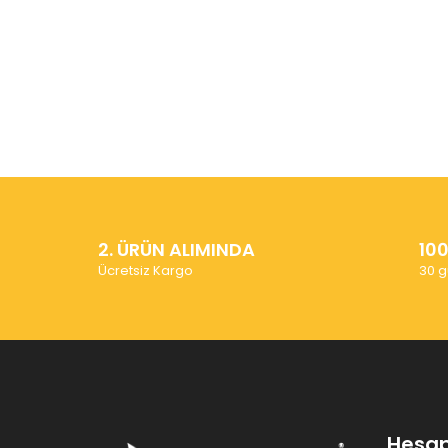
2. ÜRÜN ALIMINDA
10
Ücretsiz Kargo
30 g
Hesa