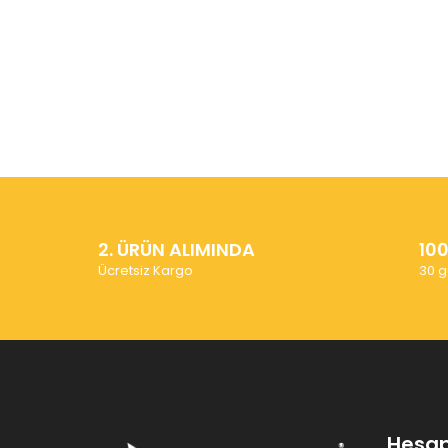
2. ÜRÜN ALIMINDA
10
Ücretsiz Kargo
30 g
Hesa