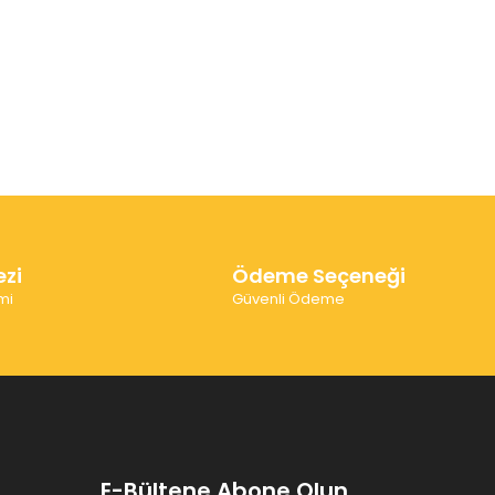
ezi
Ödeme Seçeneği
mi
Güvenli Ödeme
E-Bültene Abone Olun