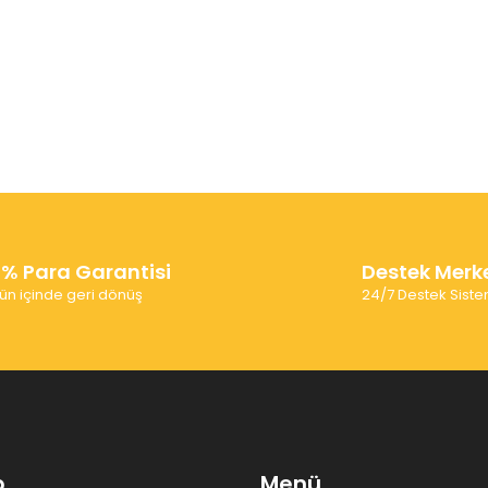
0% Para Garantisi
Destek Merk
ün içinde geri dönüş
24/7 Destek Siste
p
Menü