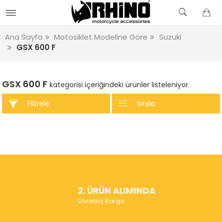
Ana Sayfa
Motosiklet Modeline Göre
Suzuki
GSX 600 F
GSX 600 F
kategorisi içeriğindeki ürünler listeleniyor
Filtrele
Sırala
2. ÜRÜN ALIMINDA
Ücretsiz Kargo