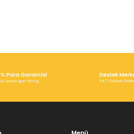
0% Para Garantisi
Destek Merk
ün içinde geri dönüş
24/7 Destek Siste
p
Menü