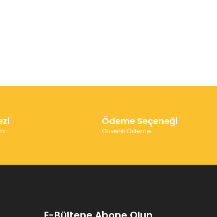
ezi
Ödeme Seçeneği
mi
Güvenli Ödeme
E-Bültene Abone Olun