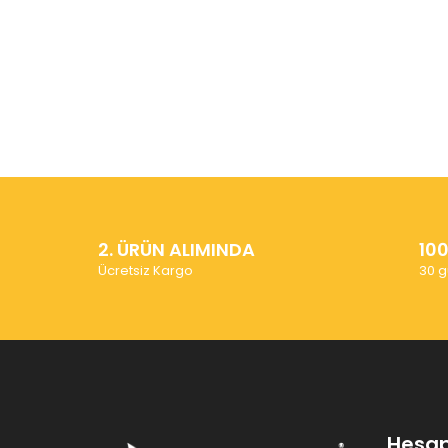
2. ÜRÜN ALIMINDA
10
Ücretsiz Kargo
30 g
Hesa