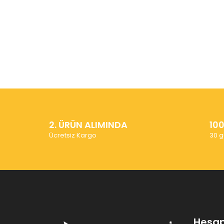
2. ÜRÜN ALIMINDA
10
Ücretsiz Kargo
30 g
Hesa