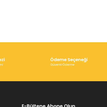
ezi
Ödeme Seçeneği
mi
Güvenli Ödeme
E-Bültene Abone Olun