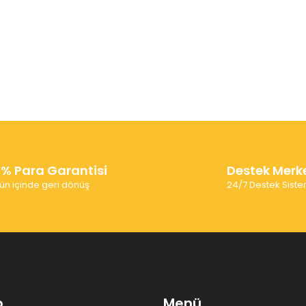
0% Para Garantisi
Destek Merk
ün içinde geri dönüş
24/7 Destek Siste
p
Menü