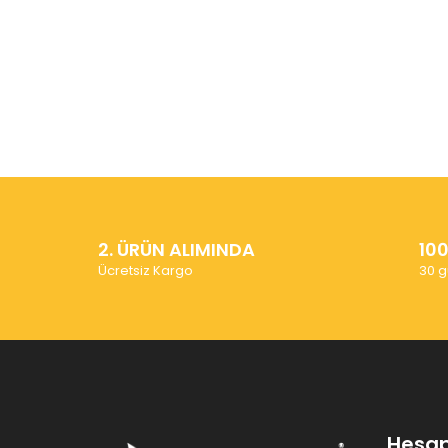
2. ÜRÜN ALIMINDA
10
Ücretsiz Kargo
30 g
Hesa