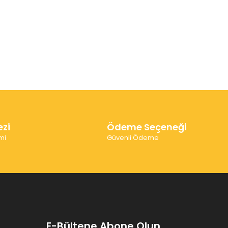
ezi
Ödeme Seçeneği
mi
Güvenli Ödeme
E-Bültene Abone Olun