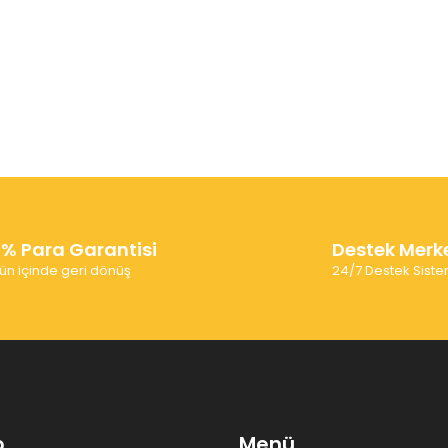
0% Para Garantisi
Destek Merk
ün içinde geri dönüş
24/7 Destek Siste
p
Menü