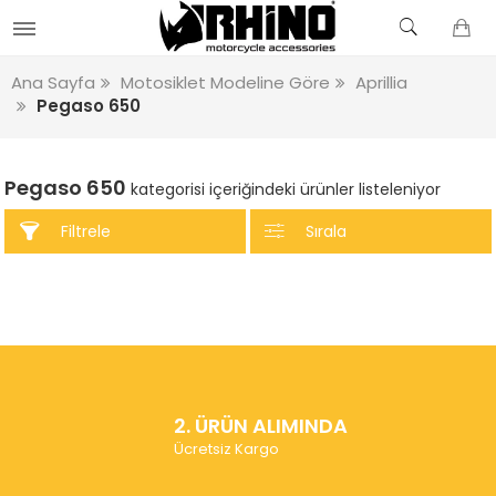
Ana Sayfa
Motosiklet Modeline Göre
Aprillia
Pegaso 650
Pegaso 650
kategorisi içeriğindeki ürünler listeleniyor
Filtrele
Sırala
2. ÜRÜN ALIMINDA
Ücretsiz Kargo