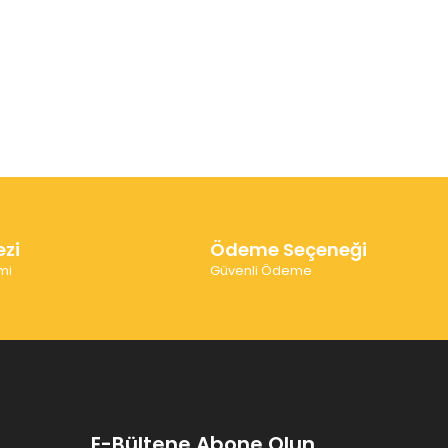
ezi
Ödeme Seçeneği
mi
Güvenli Ödeme
E-Bültene Abone Olun