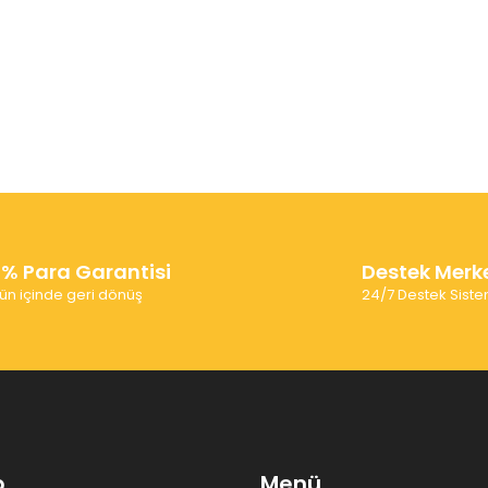
0% Para Garantisi
Destek Merk
ün içinde geri dönüş
24/7 Destek Siste
p
Menü