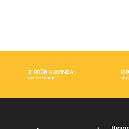
2. ÜRÜN ALIMINDA
10
Ücretsiz Kargo
30 g
Hesa