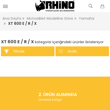
Ana Sayfa
Motosiklet Modeline Göre
Yamaha
XT 600 E / R / X
XT 600 E / R / X
kategorisi içeriğindeki ürünler listeleniyor
Filtrele
Sırala
2. ÜRÜN ALIMINDA
Ücretsiz Kargo